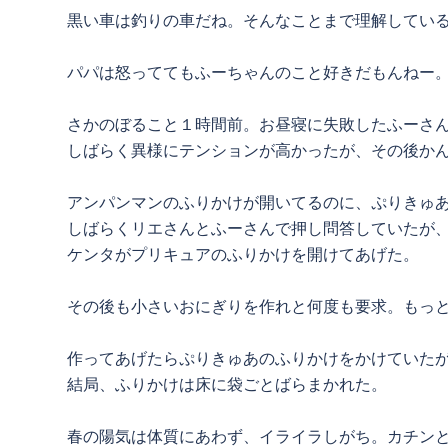
黒い車は釣りの車だね。そんなことまで理解してい
パパは怒っててもふーちゃんのこと好きだもんねー
さかのぼること１時間前。お昼寝に失敗したふーさ
しばらく異様にテンションが高かったが、その後か
アンパンマンのふりかけが開いてるのに、ぷりきゅ
しばらくリエさんとふーさんで押し問答していたが
ケンタがプリキュアのふりかけを開けてあげた。
その後も小さいおにぎりを作れと何度も要求。もっ
作ってあげたらぷりきゅあのふりかけをかけていた
結局、ふりかけは床に袋ごとばらまかれた。
春の陽気は体質にあわず、イライラしがち。カチン