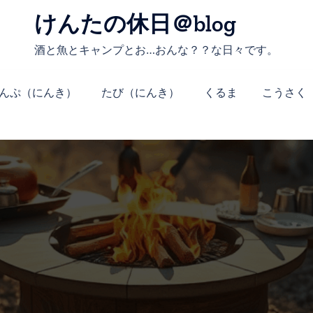
けんたの休日＠blog
酒と魚とキャンプとお…おんな？？な日々です。
んぷ（にんき）
たび（にんき）
くるま
こうさく