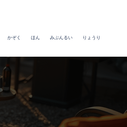
かぞく
ほん
みぶんるい
りょうり