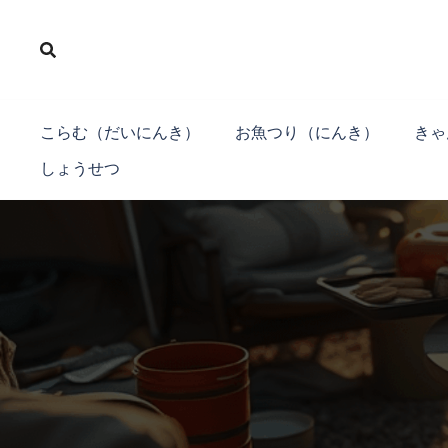
コ
ン
テ
ン
ツ
こらむ（だいにんき）
お魚つり（にんき）
きゃ
へ
しょうせつ
ス
キ
ッ
プ