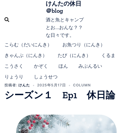
けんたの休日
コ
＠blog
ン
テ
酒と魚とキャンプ
ン
とお…おんな？？
ツ
な日々です。
へ
こらむ（だいにんき）
お魚つり（にんき）
ス
きゃんぷ（にんき）
たび（にんき）
くるま
キ
ッ
こうさく
かぞく
ほん
みぶんるい
プ
りょうり
しょうせつ
投稿者:
けんた
2025年5月17日
COLUMN
シーズン１ Ep1 休日論