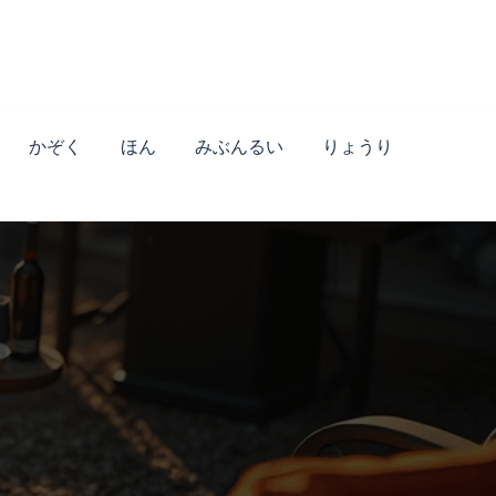
かぞく
ほん
みぶんるい
りょうり