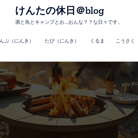
けんたの休日＠blog
酒と魚とキャンプとお…おんな？？な日々です。
んぷ（にんき）
たび（にんき）
くるま
こうさく