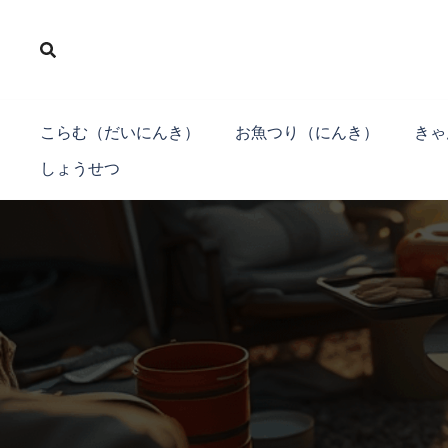
コ
ン
テ
ン
ツ
こらむ（だいにんき）
お魚つり（にんき）
きゃ
へ
しょうせつ
ス
キ
ッ
プ