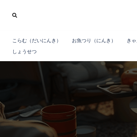
コ
ン
テ
ン
ツ
こらむ（だいにんき）
お魚つり（にんき）
きゃ
へ
しょうせつ
ス
キ
ッ
プ