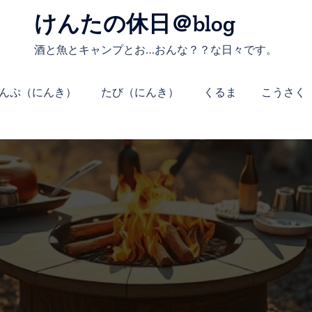
けんたの休日＠blog
酒と魚とキャンプとお…おんな？？な日々です。
んぷ（にんき）
たび（にんき）
くるま
こうさく