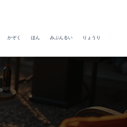
かぞく
ほん
みぶんるい
りょうり