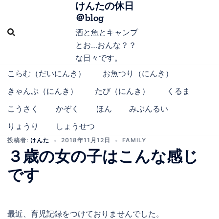
けんたの休日
コ
＠blog
ン
テ
酒と魚とキャンプ
ン
とお…おんな？？
ツ
な日々です。
へ
こらむ（だいにんき）
お魚つり（にんき）
ス
きゃんぷ（にんき）
たび（にんき）
くるま
キ
ッ
こうさく
かぞく
ほん
みぶんるい
プ
りょうり
しょうせつ
投稿者:
けんた
2018年11月12日
FAMILY
３歳の女の子はこんな感じ
です
最近、育児記録をつけておりませんでした。