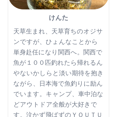
けんた
天草生まれ、天草育ちのオジサ
ンですが、ひょんなことから
単身赴任になり関西へ。関西で
魚が１００匹釣れたら帰れるん
やないかしらと淡い期待を抱き
ながら、日本海で魚釣りに励ん
でいます。キャンプ、車中泊な
どアウトドア全般が大好きで
す。泣かず飛ばずのＹＯＵＴＵ