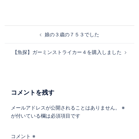
投
娘の３歳の７５３でした
稿
ナ
【魚探】ガーミンストライカー４を購入しました
ビ
ゲ
ー
シ
ョ
コメントを残す
ン
メールアドレスが公開されることはありません。
※
が付いている欄は必須項目です
コメント
※