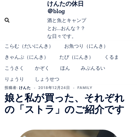
けんたの休日
コ
＠blog
ン
テ
酒と魚とキャンプ
ン
とお…おんな？？
ツ
な日々です。
へ
こらむ（だいにんき）
お魚つり（にんき）
ス
きゃんぷ（にんき）
たび（にんき）
くるま
キ
ッ
こうさく
かぞく
ほん
みぶんるい
プ
りょうり
しょうせつ
投稿者:
けんた
2018年12月24日
FAMILY
娘と私が買った、それぞれ
の「ストラ」のご紹介です