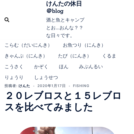
けんたの休日
コ
＠blog
ン
テ
酒と魚とキャンプ
ン
とお…おんな？？
ツ
な日々です。
へ
こらむ（だいにんき）
お魚つり（にんき）
ス
きゃんぷ（にんき）
たび（にんき）
くるま
キ
ッ
こうさく
かぞく
ほん
みぶんるい
プ
りょうり
しょうせつ
投稿者:
けんた
2020年1月17日
FISHING
２０レブロスと１５レブロ
スを比べてみました