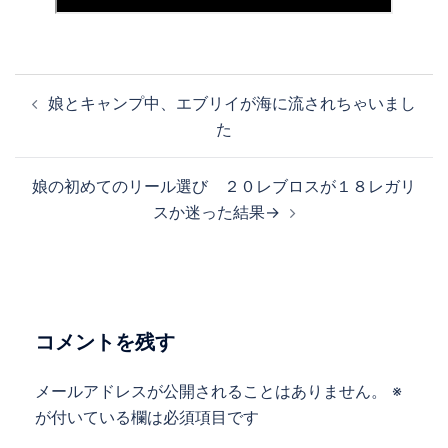
投
娘とキャンプ中、エブリイが海に流されちゃいまし
稿
た
ナ
ビ
娘の初めてのリール選び ２０レブロスが１８レガリ
ゲ
スか迷った結果→
ー
シ
ョ
ン
コメントを残す
メールアドレスが公開されることはありません。
※
が付いている欄は必須項目です