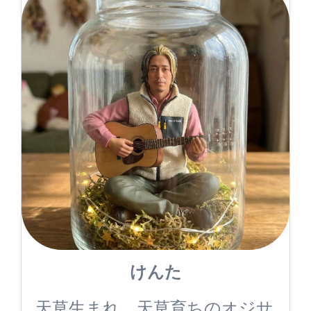
けんた
天草生まれ、天草育ちのオジサ