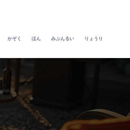
かぞく
ほん
みぶんるい
りょうり