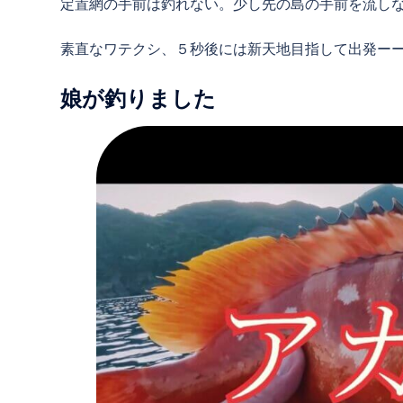
定置網の手前は釣れない。少し先の島の手前を流し
素直なワテクシ、５秒後には新天地目指して出発ー
娘が釣りました