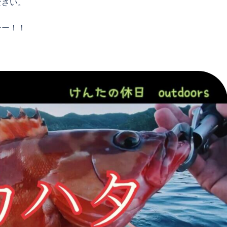
なさい。
ーー！！