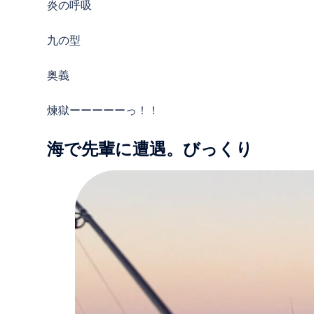
炎の呼吸
九の型
奥義
煉獄ーーーーーっ！！
海で先輩に遭遇。びっくり