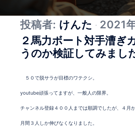
投稿者:
けんた
2021
２馬力ボート対手漕ぎ
うのか検証してみまし
５０で脱サラが目標のワテクシ。
youtube頑張ってますが、一般人の限界。
チャンネル登録４００人までは順調でしたが、４月か
月間３人しか伸びなくなりました。