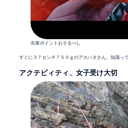
先輩ポイントおそるべし
すぐに３７センチ７５０ｇのアカハタさん。知識っ
アクテビィティ、女子受け大切