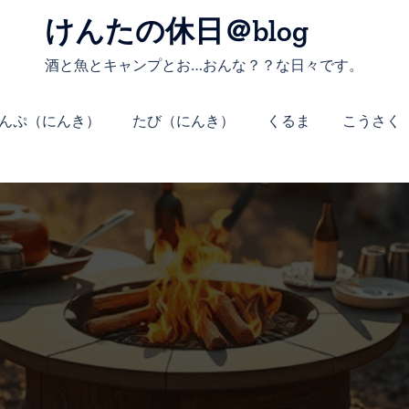
けんたの休日＠blog
酒と魚とキャンプとお…おんな？？な日々です。
んぷ（にんき）
たび（にんき）
くるま
こうさく