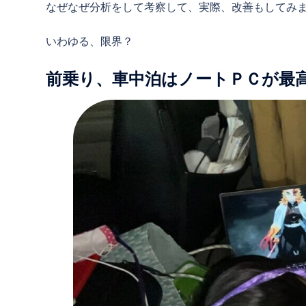
なぜなぜ分析をして考察して、実際、改善もしてみ
いわゆる、限界？
前乗り、車中泊はノートＰＣが最