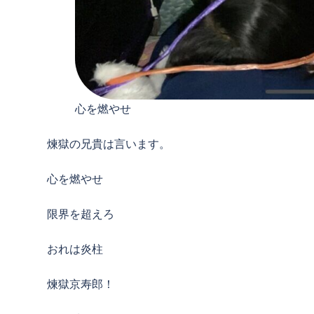
心を燃やせ
煉獄の兄貴は言います。
心を燃やせ
限界を超えろ
おれは炎柱
煉獄京寿郎！