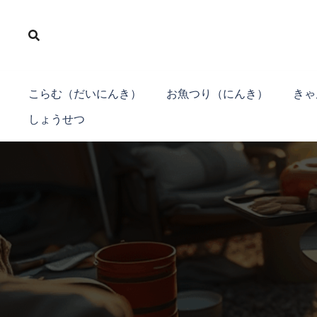
コ
ン
テ
ン
ツ
こらむ（だいにんき）
お魚つり（にんき）
きゃ
へ
しょうせつ
ス
キ
ッ
プ