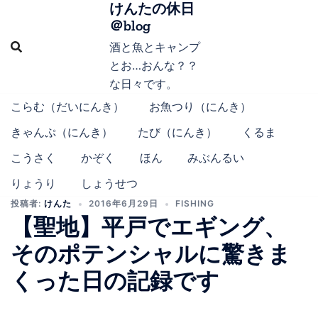
けんたの休日
コ
＠blog
ン
テ
酒と魚とキャンプ
ン
とお…おんな？？
ツ
な日々です。
へ
こらむ（だいにんき）
お魚つり（にんき）
ス
きゃんぷ（にんき）
たび（にんき）
くるま
キ
ッ
こうさく
かぞく
ほん
みぶんるい
プ
りょうり
しょうせつ
投稿者:
けんた
2016年6月29日
FISHING
【聖地】平戸でエギング、
そのポテンシャルに驚きま
くった日の記録です