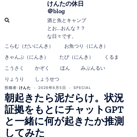
けんたの休日
コ
＠blog
ン
テ
酒と魚とキャンプ
ン
とお…おんな？？
ツ
な日々です。
へ
こらむ（だいにんき）
お魚つり（にんき）
ス
きゃんぷ（にんき）
たび（にんき）
くるま
キ
ッ
こうさく
かぞく
ほん
みぶんるい
プ
りょうり
しょうせつ
投稿者:
けんた
2026年6月5日
SPECIAL
朝起きたら泥だらけ。状況
証拠をもとにチャットGPT
と一緒に何が起きたか推測
してみた