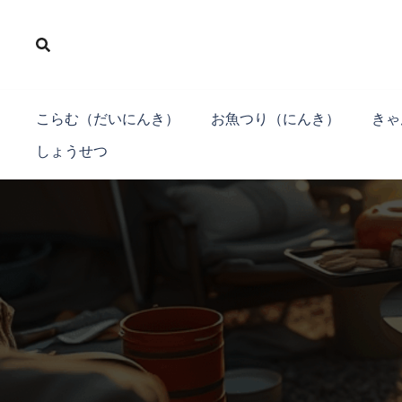
コ
ン
テ
ン
ツ
こらむ（だいにんき）
お魚つり（にんき）
きゃ
へ
しょうせつ
ス
キ
ッ
プ