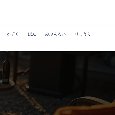
かぞく
ほん
みぶんるい
りょうり