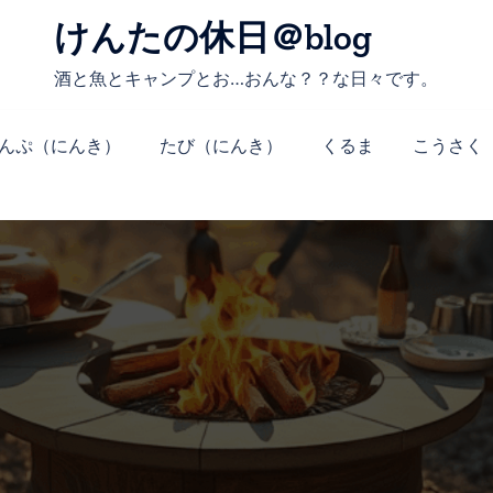
けんたの休日＠blog
酒と魚とキャンプとお…おんな？？な日々です。
んぷ（にんき）
たび（にんき）
くるま
こうさく