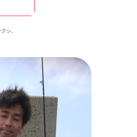
テクシ。
。